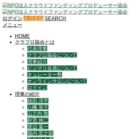
ログイン
会員登録
SEARCH
メニュー
HOME
クラプロ協会とは
代表理事
クラプロ協会について
理事紹介
ビジマリ会員について
キュレーター塾
オンラインサロンについて
ログイン
理事の紹介
植田 淳平
八幡 英子
山之内 敦
村雲 伸二
渡辺 葉一
堀内 宏之助