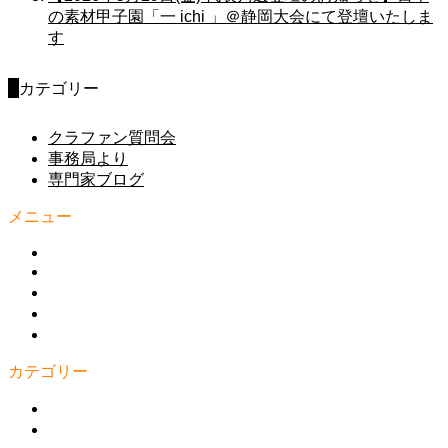
の素材甲子園「一 ichi 」＠静岡大会にて登壇いたしま
す
カテゴリー
クラファン質問会
事務局より
専門家ブログ
メニュー
HOME
クラプロ協会とは
理事の紹介
お知らせ
お問い合わせ
カテゴリー
まちづくり
イベント