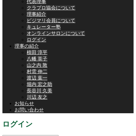
代表理事
クラプロ協会について
理事紹介
ビジマリ会員について
キュレーター塾
オンラインサロンについて
ログイン
理事の紹介
植田 淳平
八幡 英子
山之内 敦
村雲 伸二
渡辺 葉一
堀内 宏之助
長谷川 久美
川辺 友之
お知らせ
お問い合わせ
ログイン