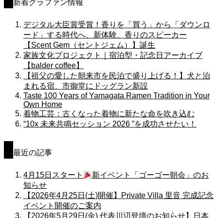
新着クラファン情報
デジタル大臣賞受賞！香りを「買う」から「ダウンロ
ード」する時代へ、新体験、香りのスピーカー
【Scent Gem（セントジェム）】誕生
家族文化プロジェクト｜宿泊型・記念日アーカイブ
【balder coffee】
【祖父の愛した朝来市を民泊で盛り上げる！】犬と泊
まれる宿、市御堂にドッグラン新設
Taste 100 Years of Yamagata Ramen Tradition in Your
Own Home
着物工芸：古くなった着物に新たな命を吹き込む
“10x 未来共鳴セッション 2026 ”を成功させたい！
最近の記事
4月15日スタート
新イベント「ゴーゴー朝会」のお
知らせ
【2026年4月25日(土)開催】Private Villa 里音 完成記念
イベント開催のご案内
【2026年5月29日(金) 代表川辺登壇のお知らせ】日本