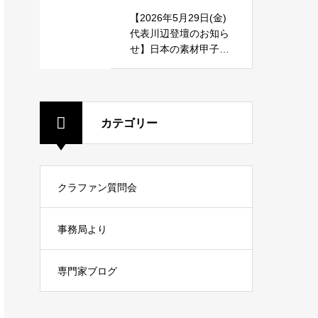
【2026年5月29日(金)
代表川辺登壇のお知ら
せ】日本の素材甲子園
「一 ichi 」＠静岡大会
にて登壇いたします
カテゴリー
クラファン質問会
事務局より
専門家ブログ