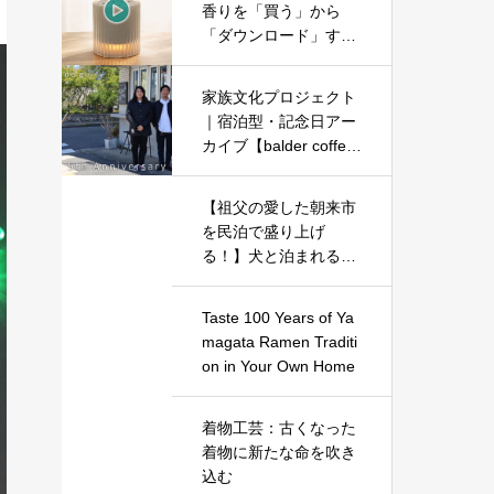
香りを「買う」から
「ダウンロード」する
時代へ、新体験、香り
のスピーカー【Scent
家族文化プロジェクト
Gem（セントジェ
｜宿泊型・記念日アー
ム）】誕生
カイブ【balder coffe
e】
【祖父の愛した朝来市
を民泊で盛り上げ
る！】犬と泊まれる
宿、市御堂にドッグラ
ン新設
Taste 100 Years of Ya
magata Ramen Traditi
on in Your Own Home
着物工芸：古くなった
着物に新たな命を吹き
込む