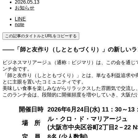
2026.05.13
お知らせ
LINE
note
この記事のタイトルとURLをコピーする
――「師と友作り（しとともづくり）」の新しいラ
ビジネスマリアージュ（通称：ビジマリ）は、この会を通じて
ンチ会です。
「師と友作り（しとともづくり）」とは、単なる利益追求や
とに主眼を置いたコミュニティです。
美味しい食事を楽しみながらリラックスした雰囲気で交流し
このランチ会は、段階的に開催頻度を増やしていき、大阪だ
開催日時
2026年6月24日
(水) 11：30～13
ル・クロ・ド・マリアージュ
場 所
(大阪市中央区谷町2丁目2－22 NS
定 員
8名 (少人数制)