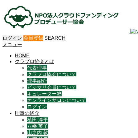
ログイン
会員登録
SEARCH
メニュー
HOME
クラプロ協会とは
代表理事
クラプロ協会について
理事紹介
ビジマリ会員について
キュレーター塾
オンラインサロンについて
ログイン
理事の紹介
植田 淳平
八幡 英子
山之内 敦